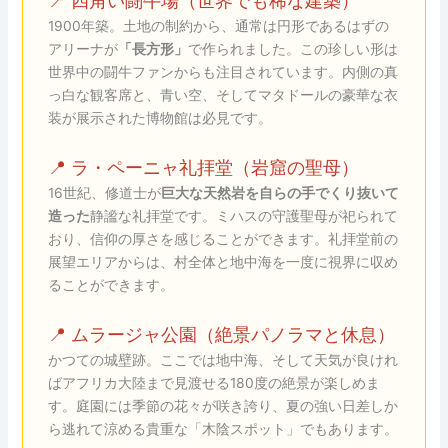
1900年築。土地の制約から、通常は円形であるはずの
アリーナが
「長方形」
で作られました。この珍しい形は
世界中の闘牛ファンからも注目されています。内側の真
っ白な観客席と、青い空、そしてマタドールの豪華な衣
装が展示された博物館は必見です。
📍 ラ・ペーニャ礼拝堂（岩窟の聖母）
16世紀、修道士が
巨大な天然岩を自らの手でくり抜いて
造った
静謐な礼拝堂です。ミハスの守護聖母が祀られて
おり、信仰の厚さを感じることができます。礼拝堂前の
展望エリアからは、村全体と地中海を一度に視界に収め
ることができます。
📍 ムラージャ公園（絶景パノラマと休息）
かつての城壁跡。ここでは地中海、そして天気が良けれ
ばアフリカ大陸まで見渡せる180度の絶景が楽しめま
す。庭園には季節の花々が咲き誇り、夏の強い日差しか
ら逃れて涼める貴重な「木陰スポット」でもあります。