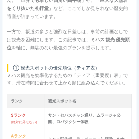
ん。
「世界でも珍しい四角い闘牛場」
や、
「巨大な天然岩
をくり抜いた礼拝堂」
など、ここでしか見られない歴史的
遺産が詰まっています。
一方で、坂道の多さと強烈な日差しは、事前の計画なしで
は観光を困難にします。この記事では、
ミハス 観光 優先順
位
を軸に、無駄のない最強のプランを提示します。
① 観光スポットの優先順位（ティア表）
ミハス観光を効率化するための「ティア（重要度）表」で
す。滞在時間に合わせて上から順に組み込んでください。
ランク
観光スポット名
Sランク
サン・セバスチャン通り、ムラージャ公
園、ロバタクシー体験
(絶対に外せない)
Aランク