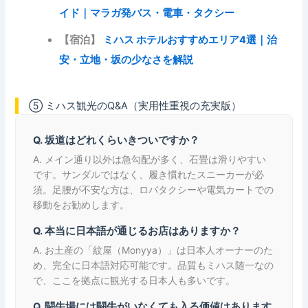
イド｜マラガ発バス・電車・タクシー
【宿泊】
ミハス ホテルおすすめエリア4選｜治
安・立地・坂の少なさを解説
⑤ ミハス観光のQ&A（実用性重視の充実版）
Q. 坂道はどれくらいきついですか？
A. メイン通り以外は急勾配が多く、石畳は滑りやすい
です。サンダルではなく、履き慣れたスニーカーが必
須。足腰が不安な方は、ロバタクシーや電気カートでの
移動をお勧めします。
Q. 本当に日本語が通じるお店はありますか？
A. お土産の「紋屋（Monyya）」は日本人オーナーのた
め、完全に日本語対応可能です。品質もミハス随一なの
で、ここを拠点に観光する日本人も多いです。
Q. 闘牛場には闘牛がいなくても入る価値はあります