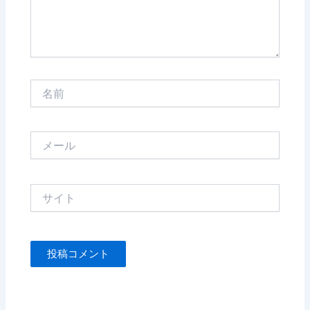
名
前
メ
ー
ル
サ
イ
ト