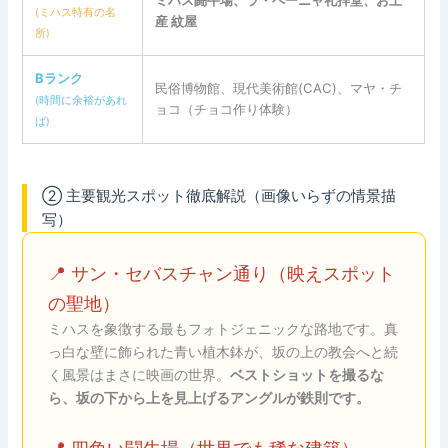
ミハス闘牛場、ラ・ペーニャ礼拝堂、お土
(ミハス特有の名
産 紋屋
所)
Bランク
民俗博物館、現代美術館(CAC)、マヤ・チ
(時間に余裕があれ
ョコ（チョコ作り体験）
ば)
② 主要観光スポット徹底解説（画像いらずの情景描
写）
📍 サン・セバスチャン通り（映えスポット
の聖地）
ミハスを象徴する最もフォトジェニックな路地です。真
っ白な壁に飾られた青い植木鉢が、坂の上の教会へと続
く風景はまさに映画の世界。
ベストショットを撮るな
ら、坂の下から上を見上げるアングルが鉄則です。
📍 四角い闘牛場（世界でも稀な建築）