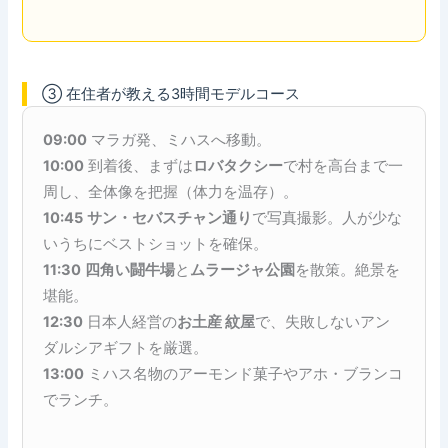
③ 在住者が教える3時間モデルコース
09:00
マラガ発、ミハスへ移動。
10:00
到着後、まずは
ロバタクシー
で村を高台まで一
周し、全体像を把握（体力を温存）。
10:45
サン・セバスチャン通り
で写真撮影。人が少な
いうちにベストショットを確保。
11:30
四角い闘牛場
と
ムラージャ公園
を散策。絶景を
堪能。
12:30
日本人経営の
お土産 紋屋
で、失敗しないアン
ダルシアギフトを厳選。
13:00
ミハス名物のアーモンド菓子やアホ・ブランコ
でランチ。