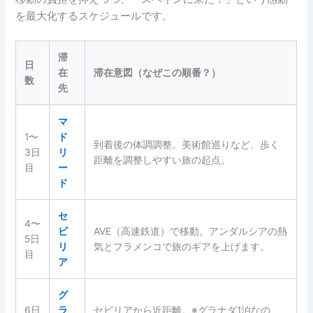
を最大化するスケジュールです。
滞
日
在
滞在意図（なぜこの順番？）
数
先
マ
1〜
ド
到着後の体調調整。美術館巡りなど、歩く
3日
リ
距離を調整しやすい旅の起点。
目
ー
ド
セ
4〜
ビ
AVE（高速鉄道）で移動。アンダルシアの熱
5日
リ
気とフラメンコで旅のギアを上げます。
目
ア
グ
6日
ラ
セビリアから近距離。※グラナダ1泊なの