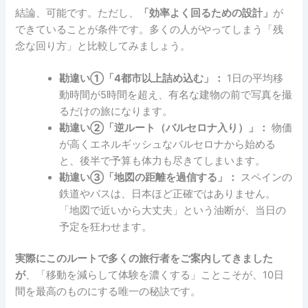
結論、可能です。ただし、
「効率よく回るための設計」
が
できていることが条件です。多くの人がやってしまう「残
念な回り方」と比較してみましょう。
勘違い①「4都市以上詰め込む」：
1日の平均移
動時間が5時間を超え、有名な建物の前で写真を撮
るだけの旅になります。
勘違い②「逆ルート（バルセロナ入り）」：
物価
が高くエネルギッシュなバルセロナから始める
と、後半で予算も体力も尽きてしまいます。
勘違い③「地図の距離を過信する」：
スペインの
鉄道やバスは、日本ほど正確ではありません。
「地図で近いから大丈夫」という油断が、当日の
予定を狂わせます。
実際にこのルートで多くの旅行者をご案内してきました
が
、「移動を減らして体験を濃くする」ことこそが、10日
間を最高のものにする唯一の秘訣です。