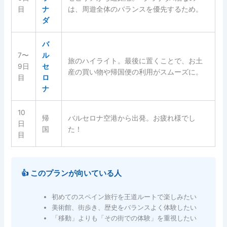
目
ナ
は、周遊全体のバランスを優先するため。
ダ
バ
7〜
ル
旅のハイライト。最後に置くことで、お土
9日
セ
産の買い物や帰国便の利用がスムーズに。
目
ロ
ナ
10
帰
バルセロナ空港から出発。お疲れ様でし
日
国
た！
目
👍 このプランが向いている人
初めてのスペイン旅行を王道ルートで楽しみたい
美術館、街歩き、歴史をバランスよく体験したい
「移動」よりも「その街での体験」を重視したい