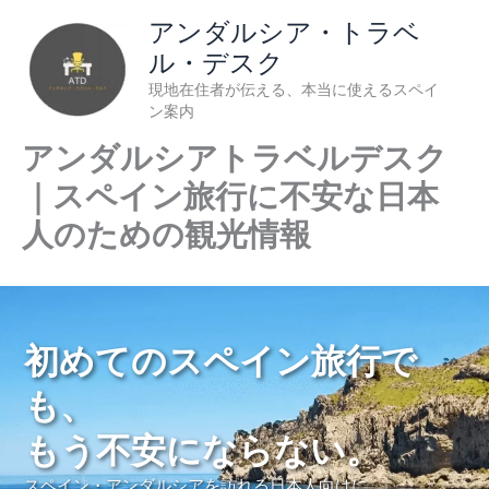
内
アンダルシア・トラベ
容
ル・デスク
を
現地在住者が伝える、本当に使えるスペイ
ス
ン案内
キ
ッ
アンダルシアトラベルデスク
プ
｜スペイン旅行に不安な日本
人のための観光情報
初めてのスペイン旅行で
も、
もう不安にならない。
スペイン・アンダルシアを訪れる日本人向けに、