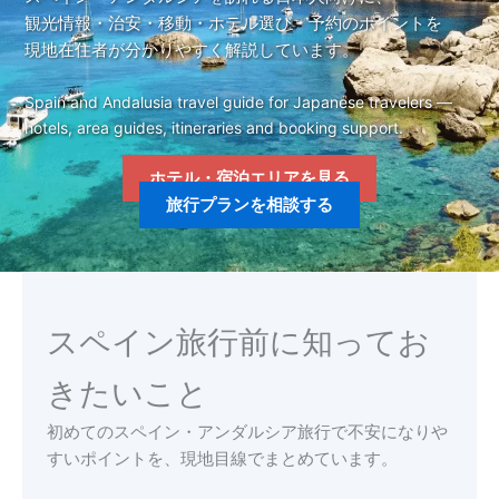
観光情報・治安・移動・ホテル選び・予約のポイントを
現地在住者が分かりやすく解説しています。
Spain and Andalusia travel guide for Japanese travelers —
hotels, area guides, itineraries and booking support.
ホテル・宿泊エリアを見る
旅行プランを相談する
スペイン旅行前に知ってお
きたいこと
初めてのスペイン・アンダルシア旅行で不安になりや
すいポイントを、現地目線でまとめています。