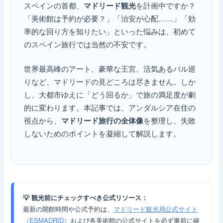
スペインの首都、
を計画中ですか？
マドリード観光
「美術館は予約が必要？」「治安が心配……」「効
率的な回り方を知りたい」といった悩みは、初めて
のスペイン旅行では当然の不安です。
世界最高峰のアート、豪華な王宮、活気あるバル巡
りなど、マドリードの見どころは尽きません。しか
し、大都市ゆえに「どう回るか」で旅の満足度が劇
的に変わります。本記事では、アンダルシア在住の
視点から、
を整理し、失敗
マドリード旅行の全体像
しないためのポイントを凝縮して解説します。
💡 観光前にチェックすべき公式リソース：
最新の開館時間や公式予約は、
マドリード観光局公式サイト
（ESMADRID）
および各美術館の公式サイトを必ず事前に確