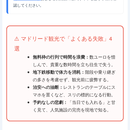
認してください。
⚠️ マドリード観光で「よくある失敗」4
選
数ユーロを惜
無料枠の行列で時間を浪費：
しんで、貴重な数時間を立ち往生で失う。
階段や乗り継ぎ
地下鉄移動で体力を消耗：
の多さを考慮せず、観光前に疲弊する。
レストランのテーブルにス
治安への油断：
マホを置くなど、スリの標的になる行動。
「当日でも入れる」と甘
予約なしの悲劇：
く見て、人気施設の完売を現地で知る。