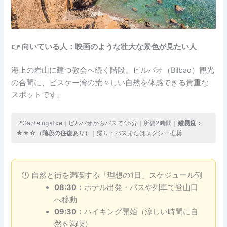
👉 向いている人：映画のような壮大な景色が見たい人
海上の岩山に建つ教会へ続く階段。ビルバオ（Bilbao）観光
の合間に、ビスケー湾の荒々しい自然を体感できる貴重な
スポットです。
📍Gaztelugatxe｜ビルバオからバスで45分｜所要2時間｜
難易度：
★★☆（階段の往復あり）
｜帰り：バスまたはタクシー推奨
🕒 自然と街を満喫する「理想の1日」スケジュール例
08:30：
ホテル出発・バスや列車で登山口
へ移動
09:30：
ハイキング開始（涼しい時間に自
然を満喫）