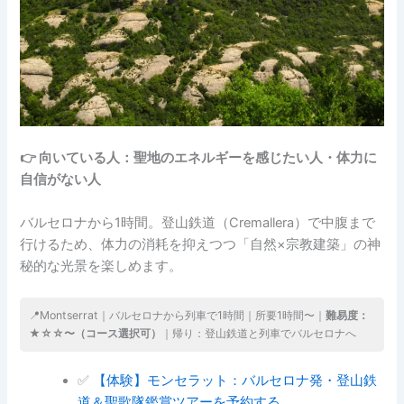
👉 向いている人：聖地のエネルギーを感じたい人・体力に
自信がない人
バルセロナから1時間。登山鉄道（Cremallera）で中腹まで
行けるため、体力の消耗を抑えつつ「自然×宗教建築」の神
秘的な光景を楽しめます。
📍Montserrat｜バルセロナから列車で1時間｜所要1時間〜｜
難易度：
★☆☆〜（コース選択可）
｜帰り：登山鉄道と列車でバルセロナへ
✅
【体験】モンセラット：バルセロナ発・登山鉄
道＆聖歌隊鑑賞ツアーを予約する