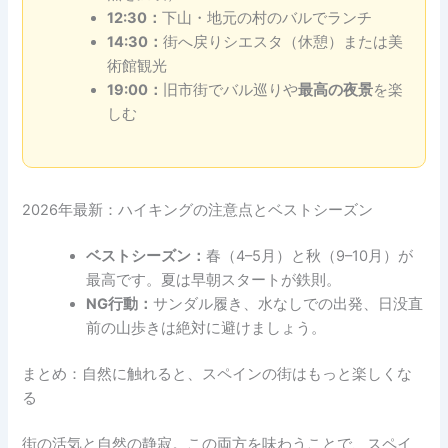
12:30：
下山・地元の村のバルでランチ
14:30：
街へ戻りシエスタ（休憩）または美
術館観光
19:00：
旧市街でバル巡りや
最高の夜景
を楽
しむ
2026年最新：ハイキングの注意点とベストシーズン
ベストシーズン：
春（4–5月）と秋（9–10月）が
最高です。夏は早朝スタートが鉄則。
NG行動：
サンダル履き、水なしでの出発、日没直
前の山歩きは絶対に避けましょう。
まとめ：自然に触れると、スペインの街はもっと楽しくな
る
街の活気と自然の静寂。この両方を味わうことで、スペイ