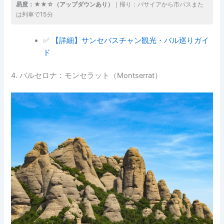
易度：★★☆（アップダウンあり）
｜帰り：パサイアから市バスまた
は列車で15分
✅
【詳細】サンセバスチャン観光・バル巡りガイ
ド
4. バルセロナ：モンセラット（Montserrat）