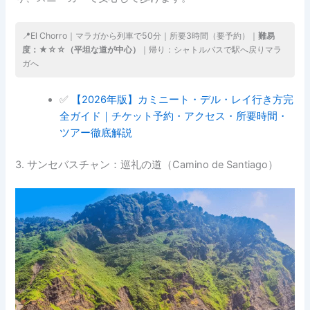
📍El Chorro｜マラガから列車で50分｜所要3時間（要予約）｜
難易
度：★☆☆（平坦な道が中心）
｜帰り：シャトルバスで駅へ戻りマラ
ガへ
✅
【2026年版】カミニート・デル・レイ行き方完
全ガイド｜チケット予約・アクセス・所要時間・
ツアー徹底解説
3. サンセバスチャン：巡礼の道（Camino de Santiago）