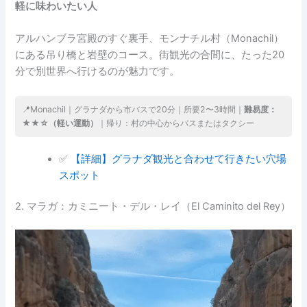
軽に味わいたい人
アルハンブラ宮殿のすぐ裏手、モンナチル村（Monachil）
にある吊り橋と岩壁のコース。街観光の合間に、たった20
分で別世界へ行けるのが魅力です。
📍Monachil｜グラナダから市バスで20分｜所要2〜3時間｜
難易度：
★★☆（軽い運動）
｜帰り：村の中心からバスまたはタクシー
✅
【詳細】グラナダ観光と合わせて行きたい穴場
スポット
2. マラガ：カミニート・デル・レイ（El Caminito del Rey）