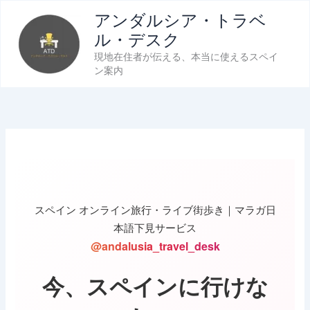
内
アンダルシア・トラベ
容
ル・デスク
を
現地在住者が伝える、本当に使えるスペイ
ス
ン案内
キ
ッ
プ
スペイン オンライン旅行・ライブ街歩き｜マラガ日
本語下見サービス
@andalusia_travel_desk
今、スペインに行けな