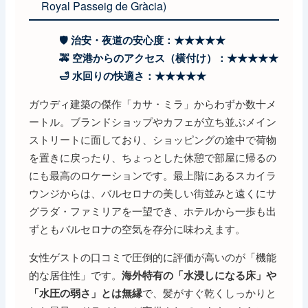
Royal Passeig de Gràcia)
🛡️ 治安・夜道の安心度：★★★★★
🚕 空港からのアクセス（横付け）：★★★★★
🛁 水回りの快適さ：★★★★★
ガウディ建築の傑作「カサ・ミラ」からわずか数十メ
ートル。ブランドショップやカフェが立ち並ぶメイン
ストリートに面しており、ショッピングの途中で荷物
を置きに戻ったり、ちょっとした休憩で部屋に帰るの
にも最高のロケーションです。最上階にあるスカイラ
ウンジからは、バルセロナの美しい街並みと遠くにサ
グラダ・ファミリアを一望でき、ホテルから一歩も出
ずともバルセロナの空気を存分に味わえます。
女性ゲストの口コミで圧倒的に評価が高いのが「機能
的な居住性」です。
海外特有の「水浸しになる床」や
で、髪がすぐ乾くしっかりと
「水圧の弱さ」とは無縁