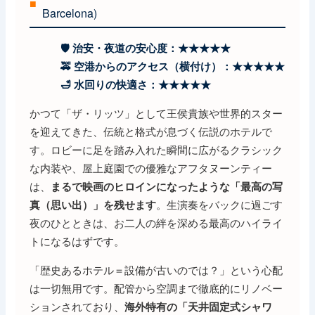
■
Barcelona)
🛡️ 治安・夜道の安心度：★★★★★
🚕 空港からのアクセス（横付け）：★★★★★
🛁 水回りの快適さ：★★★★★
かつて「ザ・リッツ」として王侯貴族や世界的スター
を迎えてきた、伝統と格式が息づく伝説のホテルで
す。ロビーに足を踏み入れた瞬間に広がるクラシック
な内装や、屋上庭園での優雅なアフタヌーンティー
は、
まるで映画のヒロインになったような「最高の写
。生演奏をバックに過ごす
真（思い出）」を残せます
夜のひとときは、お二人の絆を深める最高のハイライ
トになるはずです。
「歴史あるホテル＝設備が古いのでは？」という心配
は一切無用です。配管から空調まで徹底的にリノベー
ションされており、
海外特有の「天井固定式シャワ