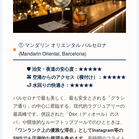
① マンダリン オリエンタル バルセロナ
■
(Mandarin Oriental, Barcelona)
🛡️ 治安・夜道の安心度：★★★★★
🚕 空港からのアクセス（横付け）：★★★★★
🛁 水回りの快適さ：★★★★★
バルセロナで最も美しく、最も安全とされる「グラシ
ア通り」の中心に君臨する、現代的ラグジュアリーの
最高峰です。併設された「Dior（ディオール）のス
パ」や開放的なルーフトッププールでのひとときは、
「ワンランク上の優雅な滞在」としてInstagram等の
。長時間のフライト
SNSでも圧倒的な羨望を集めます