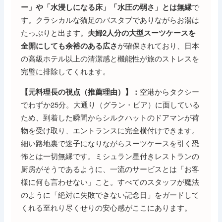
で
ー」や「水浸しになる床」「水圧の弱さ」とは無縁
す。クラシカルな猫足のバスタブでありながらお湯は
たっぷりと出ます。
夫婦2人分の大型スーツケースを
が確保されており、日本
全開にしても余裕のある広さ
の高級ホテル以上の清潔感と機能性が旅のストレスを
完璧に排除してくれます。
空港からタクシー
【元料理長の視点（推薦理由）】：
でわずか25分。大通り（グラン・ビア）に面している
ため、到着した瞬間からシルクハットのドアマンが荷
物を受け取り、エントランスに完全横付けできます。
細い路地裏で迷子になりながらスーツケースを引く恐
怖とは一切無縁です。ミシュラン星付きレストランの
厨房がそうであるように、一流のサービスとは「お客
様に何も言わせない」こと。すべてのスタッフが魔法
のように「絶対に失敗できない記念日」をガードして
くれる至れり尽くせりの安心感がここにあります。