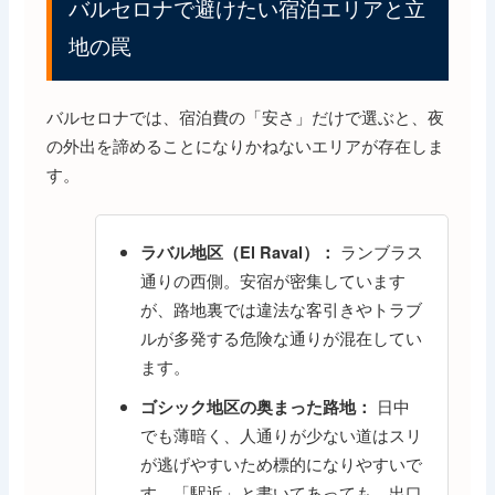
バルセロナで避けたい宿泊エリアと立
地の罠
バルセロナでは、宿泊費の「安さ」だけで選ぶと、夜
の外出を諦めることになりかねないエリアが存在しま
す。
ランブラス
ラバル地区（El Raval）：
通りの西側。安宿が密集しています
が、路地裏では違法な客引きやトラブ
ルが多発する危険な通りが混在してい
ます。
日中
ゴシック地区の奥まった路地：
でも薄暗く、人通りが少ない道はスリ
が逃げやすいため標的になりやすいで
す。「駅近」と書いてあっても、出口