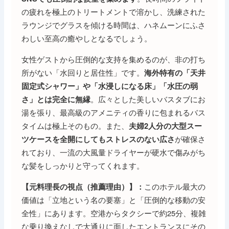
の疲れを極上のトリートメントで溶かし、洗練された
ラウンジでグラスを傾ける時間は、ハネムーンにふさ
わしい至高の癒やしとなるでしょう。
女性ゲストから圧倒的な支持を集めるのが、非の打ち
所がない「水回りと居住性」です。
海外特有の「天井
固定式シャワー」や「水浸しになる床」「水圧の弱
。広々とした美しいバスタブにお
さ」とは完全に無縁
湯を張り、最高級のアメニティの香りに包まれるバス
タイムは極上そのもの。また、
夫婦2人分の大型スー
が確保さ
ツケースを全開にしてもストレスのない広さ
れており、一流の大風量ドライヤーが硬水で傷みがち
な髪をしっかりと守ってくれます。
このホテル最大の
【元料理長の視点（推薦理由）】：
価値は「立地という名の要塞」と「圧倒的な移動の安
全性」にあります。空港からタクシーで約25分、複雑
な乗り換えなしで大通りに面したエントランスにその