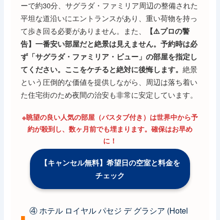
ーで約30分、サグラダ・ファミリア周辺の整備された
平坦な道沿いにエントランスがあり、重い荷物を持っ
て歩き回る必要がありません。また、
【⚠️プロの警
告】一番安い部屋だと絶景は見えません。予約時は必
ず「サグラダ・ファミリア・ビュー」の部屋を指定し
絶景
てください。ここをケチると絶対に後悔します。
という圧倒的な価値を提供しながら、周辺は落ち着い
た住宅街のため夜間の治安も非常に安定しています。
※眺望の良い人気の部屋（バスタブ付き）は世界中から予
約が殺到し、数ヶ月前でも埋まります。確保はお早め
に！
【キャンセル無料】希望日の空室と料金を
チェック
④ ホテル ロイヤル パセジ デ グラシア (Hotel
■