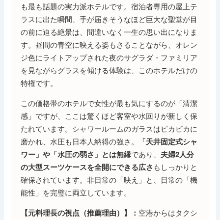
も最も話題の実力派ホテルです。宿泊者専用の屋上テ
ラスに出た瞬間、手が届きそうなほど巨大な聖堂が目
の前に迫る絶景は、間違いなく一生の思い出になりま
す。昼間の青空に映える姿もさることながら、オレン
ジ色にライトアップされた夜のサグラダ・ファミリア
を見ながらグラスを傾ける体験は、このホテルだけの
特権です。
この価格帯のホテルで女性が最も気にするのが「清潔
感」ですが、ここは驚くほど客室や水回りが新しく保
たれています。シャワールームのガラスはピカピカに
磨かれ、水圧も日本人納得の強さ。
「天井固定式シャ
であり、
ワー」や「水圧の弱さ」とは無縁
夫婦2人分
もしっかりと
の大型スーツケースを全開にできる広さ
確保されています。非日常の「映え」と、日常の「機
能性」を完璧に両立しています。
空港からはタクシ
【元料理長の視点（推薦理由）】：