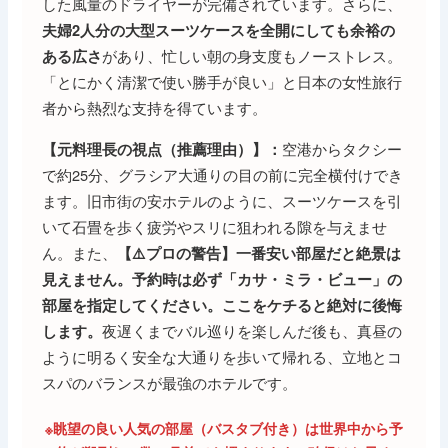
した風量のドライヤーが完備されています。さらに、
夫婦2人分の大型スーツケースを全開にしても余裕の
があり、忙しい朝の身支度もノーストレス。
ある広さ
「とにかく清潔で使い勝手が良い」と日本の女性旅行
者から熱烈な支持を得ています。
空港からタクシー
【元料理長の視点（推薦理由）】：
で約25分、グラシア大通りの目の前に完全横付けでき
ます。旧市街の安ホテルのように、スーツケースを引
いて石畳を歩く疲労やスリに狙われる隙を与えませ
ん。また、
【⚠️プロの警告】一番安い部屋だと絶景は
見えません。予約時は必ず「カサ・ミラ・ビュー」の
部屋を指定してください。ここをケチると絶対に後悔
夜遅くまでバル巡りを楽しんだ後も、真昼の
します。
ように明るく安全な大通りを歩いて帰れる、立地とコ
スパのバランスが最強のホテルです。
※眺望の良い人気の部屋（バスタブ付き）は世界中から予