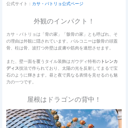
公式サイト：
カサ・バトリョ公式ページ
外観のインパクト！
カサ・バトリョは「骨の家」「骸骨の家」とも呼ばれ、そ
の理由は外観に隠されています。バルコニーは骸骨の頭蓋
骨、柱は骨、波打つ外壁は皮膚や筋肉を連想させます。
また、壁一面を覆うタイル装飾はガウディ特有の
トレンカ
ディス
技法で作られており、太陽の光を反射してまるで宝
石のように輝きます。昼と夜で異なる表情を見せるのも魅
力の一つです。
屋根はドラゴンの背中！