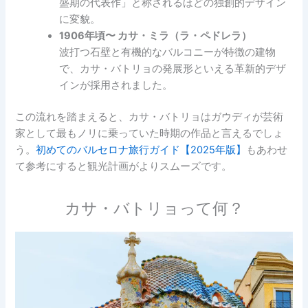
盛期の代表作」と称されるほどの独創的デザイン
に変貌。
1906年頃〜 カサ・ミラ（ラ・ペドレラ）
波打つ石壁と有機的なバルコニーが特徴の建物
で、カサ・バトリョの発展形といえる革新的デザ
インが採用されました。
この流れを踏まえると、カサ・バトリョはガウディが芸術
家として最もノリに乗っていた時期の作品と言えるでしょ
う。
初めてのバルセロナ旅行ガイド【2025年版】
もあわせ
て参考にすると観光計画がよりスムーズです。
カサ・バトリョって何？