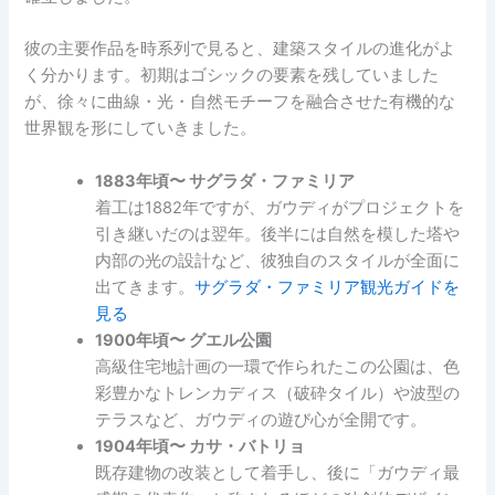
彼の主要作品を時系列で見ると、建築スタイルの進化がよ
く分かります。初期はゴシックの要素を残していました
が、徐々に曲線・光・自然モチーフを融合させた有機的な
世界観を形にしていきました。
1883年頃〜 サグラダ・ファミリア
着工は1882年ですが、ガウディがプロジェクトを
引き継いだのは翌年。後半には自然を模した塔や
内部の光の設計など、彼独自のスタイルが全面に
出てきます。
サグラダ・ファミリア観光ガイドを
見る
1900年頃〜 グエル公園
高級住宅地計画の一環で作られたこの公園は、色
彩豊かなトレンカディス（破砕タイル）や波型の
テラスなど、ガウディの遊び心が全開です。
1904年頃〜 カサ・バトリョ
既存建物の改装として着手し、後に「ガウディ最