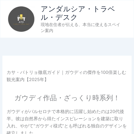
内
アンダルシア・トラベ
容
ル・デスク
を
現地在住者が伝える、本当に使えるスペイ
ス
ン案内
キ
ッ
プ
カサ・バトリョ徹底ガイド｜ガウディの傑作を100倍楽しむ
観光案内【2025年】
ガウディ作品・ざっくり時系列！
ガウディがバルセロナで本格的に活躍し始めたのは20代後
半。彼は自然界から得たインスピレーションを建築に取り
入れ、やがて“ガウディ様式”とも呼ばれる独自のデザインを
確立しました。