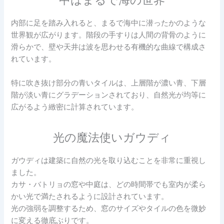
内部に足を踏み入れると、まるで海中に潜ったかのような
世界観が広がります。階段の手すりは人間の背骨のように
滑らかで、壁や天井は波を思わせる有機的な曲線で構成さ
れています。
特に吹き抜け部分の青いタイルは、上層階が濃い青、下層
階が淡い青にグラデーションされており、自然光が均等に
広がるよう緻密に計算されています。
光の魔法使いガウディ
ガウディは建築に自然の光を取り込むことを非常に重視し
ました。
カサ・バトリョの窓や中庭は、どの時間帯でも室内が柔ら
かい光で満たされるように設計されています。
光の強弱を調整するため、窓のサイズやタイルの色を微妙
に変える徹底ぶりです。