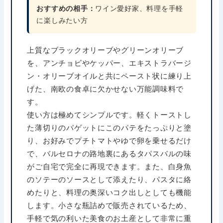
おすすめの相手：
ワイン愛好家、料理を手軽
に楽しみたい方
上質なブラックオリーブやグリーンオリーブ
を、アンチョビやケッパー、エキストラバージ
ン・オリーブオイルと共にペースト状に練り上
げた、南欧の食卓に欠かせない万能調味料で
す。
使い方は極めてシンプルです。軽くトーストし
た薄切りのバゲットにこのパテをたっぷりと塗
り、お好みでプチトマトやゆで卵を乗せるだけ
で、バルセロナの路地裏にあるタパスバルの味
がご自宅で完全に再現できます。また、白身魚
のソテーのソースとして添えたり、パスタに絡
めたりと、料理の奥深いコク出しとしても機能
します。小さな瓶詰めで販売されているため、
手軽で気の利いた美食のお土産として非常に重