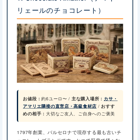
リェールのチョコレート）
お値段：
約6ユーロ〜 /
主な購入場所：
カサ・
アマリエ隣接の直営店・高級食材店
/
おすす
めの相手：
大切なご友人、ご自身へのご褒美
1797年創業、バルセロナで現存する最も古いチ