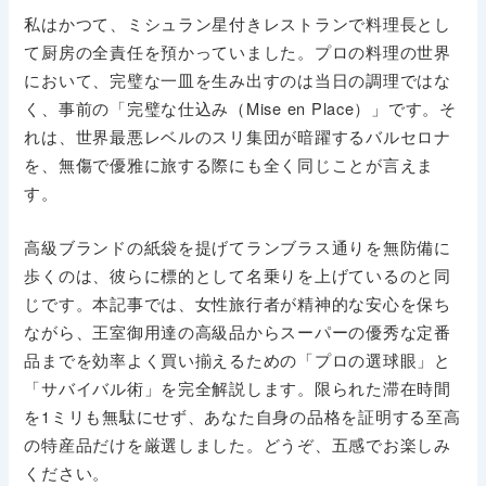
私はかつて、ミシュラン星付きレストランで料理長とし
て厨房の全責任を預かっていました。プロの料理の世界
において、完璧な一皿を生み出すのは当日の調理ではな
く、事前の「完璧な仕込み（Mise en Place）」です。そ
れは、世界最悪レベルのスリ集団が暗躍するバルセロナ
を、無傷で優雅に旅する際にも全く同じことが言えま
す。
高級ブランドの紙袋を提げてランブラス通りを無防備に
歩くのは、彼らに標的として名乗りを上げているのと同
じです。本記事では、女性旅行者が精神的な安心を保ち
ながら、王室御用達の高級品からスーパーの優秀な定番
品までを効率よく買い揃えるための「プロの選球眼」と
「サバイバル術」を完全解説します。限られた滞在時間
を1ミリも無駄にせず、あなた自身の品格を証明する至高
の特産品だけを厳選しました。どうぞ、五感でお楽しみ
ください。