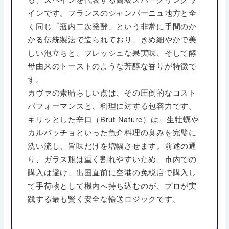
インです。フランスのシャンパーニュ地方と全
く同じ「瓶内二次発酵」という非常に手間のか
かる伝統製法で造られており、きめ細やかで美
しい泡立ちと、フレッシュな果実味、そして酵
母由来のトーストのような芳醇な香りが特徴で
す。
カヴァの素晴らしい点は、その圧倒的なコスト
パフォーマンスと、料理に対する包容力です。
キリッとした辛口（Brut Nature）は、生牡蠣や
カルパッチョといった魚介料理の臭みを完璧に
洗い流し、旨味だけを増幅させます。前述の通
り、ガラス瓶は重く割れやすいため、市内での
購入は避け、出国直前に空港の免税店で購入し
て手荷物として機内へ持ち込むのが、プロが実
践する最も賢く安全な輸送ロジックです。