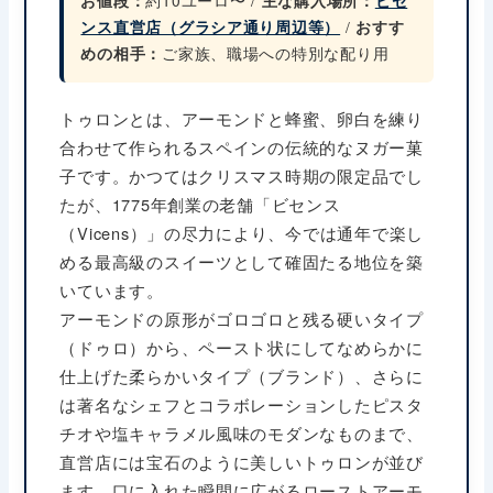
お値段：
約10ユーロ〜 /
主な購入場所：
ビセ
ンス直営店（グラシア通り周辺等）
/
おすす
めの相手：
ご家族、職場への特別な配り用
トゥロンとは、アーモンドと蜂蜜、卵白を練り
合わせて作られるスペインの伝統的なヌガー菓
子です。かつてはクリスマス時期の限定品でし
たが、1775年創業の老舗「ビセンス
（Vicens）」の尽力により、今では通年で楽し
める最高級のスイーツとして確固たる地位を築
いています。
アーモンドの原形がゴロゴロと残る硬いタイプ
（ドゥロ）から、ペースト状にしてなめらかに
仕上げた柔らかいタイプ（ブランド）、さらに
は著名なシェフとコラボレーションしたピスタ
チオや塩キャラメル風味のモダンなものまで、
直営店には宝石のように美しいトゥロンが並び
ます。口に入れた瞬間に広がるローストアーモ