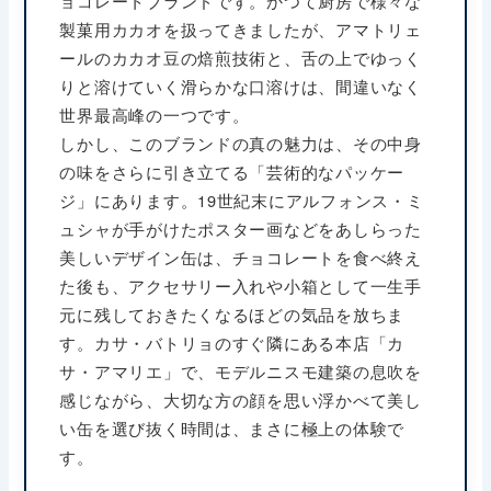
ョコレートブランドです。かつて厨房で様々な
製菓用カカオを扱ってきましたが、アマトリェ
ールのカカオ豆の焙煎技術と、舌の上でゆっく
りと溶けていく滑らかな口溶けは、間違いなく
世界最高峰の一つです。
しかし、このブランドの真の魅力は、その中身
の味をさらに引き立てる「芸術的なパッケー
ジ」にあります。19世紀末にアルフォンス・ミ
ュシャが手がけたポスター画などをあしらった
美しいデザイン缶は、チョコレートを食べ終え
た後も、アクセサリー入れや小箱として一生手
元に残しておきたくなるほどの気品を放ちま
す。カサ・バトリョのすぐ隣にある本店「カ
サ・アマリエ」で、モデルニスモ建築の息吹を
感じながら、大切な方の顔を思い浮かべて美し
い缶を選び抜く時間は、まさに極上の体験で
す。