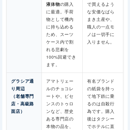
の購入
で買えるよう
液体物
に最適。手荷
な安価なばら
物として機内
まき土産や、
に持ち込める
職人の一点モ
ため、スーツ
ノは一切手に
ケース内で割
入りません。
れる悲劇を
100%回避でき
ます。
アマトリェー
有名ブランド
グラシア通
ルのチョコレ
の紙袋を持っ
り周辺
ートや、ビセ
て地下鉄に乗
（老舗専門
ンスのトゥロ
るのは自殺行
店・高級路
ンなど、歴史
為です。購入
面店）
ある専門店の
後はタクシー
本物の品を、
でホテルに直