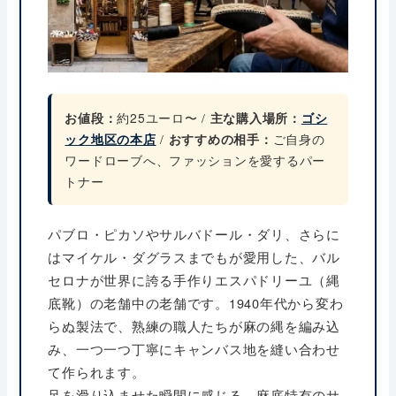
お値段：
約25ユーロ〜 /
主な購入場所：
ゴシ
ック地区の本店
/
おすすめの相手：
ご自身の
ワードローブへ、ファッションを愛するパー
トナー
パブロ・ピカソやサルバドール・ダリ、さらに
はマイケル・ダグラスまでもが愛用した、バル
セロナが世界に誇る手作りエスパドリーユ（縄
底靴）の老舗中の老舗です。1940年代から変わ
らぬ製法で、熟練の職人たちが麻の縄を編み込
み、一つ一つ丁寧にキャンバス地を縫い合わせ
て作られます。
足を滑り込ませた瞬間に感じる、麻底特有のサ