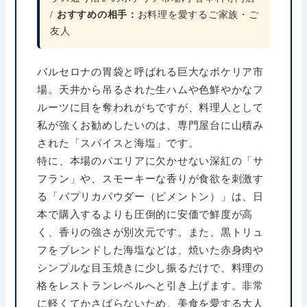
/
おすすめの相手：
お料理を愛するご家族・ご
友人
バルセロナの胃袋と呼ばれる巨大なボケリア市
場。天井から吊るされた生ハムや色鮮やかなフ
ルーツに目を奪われがちですが、料理人として
私が強くお勧めしたいのは、専門屋台に山積み
された「スパイスと海塩」です。
特に、本場のパエリアに欠かせない深紅の「サ
フラン」や、スモーキーな香りが食欲を刺激す
る「パプリカパウダー（ピメントン）」は、日
本で購入するよりも圧倒的に安価で鮮度が高
く、香りの強さが別次元です。また、黒トリュ
フをブレンドした海塩などは、焼いた赤身肉や
シンプルな目玉焼きに少し振るだけで、料理の
格をレストランレベルへと引き上げます。非常
に軽くてかさばらないため、美食を愛する大人