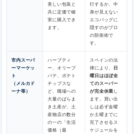
美しい包装と
行するか、中
共に定価で確
身が見えない
実に購入でき
エコバッグに
ます。
隠すのがプロ
の防衛術で
す。
ハーブティ
スペインの法
市内スーパ
ー、オリーブ
律により、
ーマーケッ
日
パテ、ポテト
ト
曜日はほぼ全
チップスな
（メルカド
てのスーパー
ど、職場への
し
ーナ等）
が完全休業
大量のばらま
ます。買い出
き土産が、土
しは必ず金曜
産物店の数分
か土曜までに
の一の「生活
完了させるス
価格（最
ケジュールを