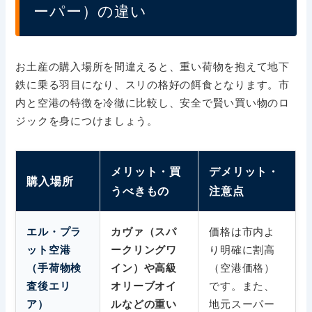
ーパー）の違い
お土産の購入場所を間違えると、重い荷物を抱えて地下
鉄に乗る羽目になり、スリの格好の餌食となります。市
内と空港の特徴を冷徹に比較し、安全で賢い買い物のロ
ジックを身につけましょう。
メリット・買
デメリット・
購入場所
うべきもの
注意点
価格は市内よ
エル・プラ
カヴァ（スパ
り明確に割高
ット空港
ークリングワ
（空港価格）
（手荷物検
イン）や高級
です。また、
査後エリ
オリーブオイ
地元スーパー
ア）
ルなどの重い