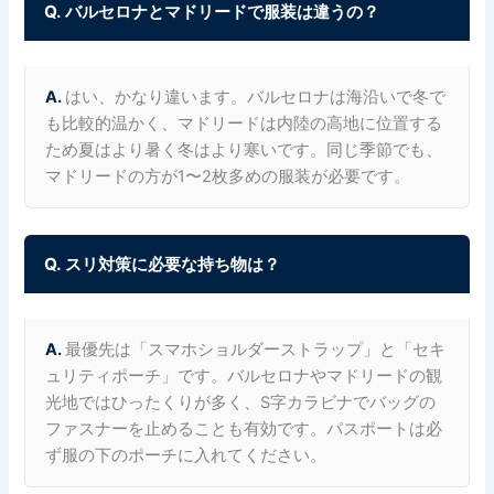
Q. バルセロナとマドリードで服装は違うの？
A.
はい、かなり違います。バルセロナは海沿いで冬で
も比較的温かく、マドリードは内陸の高地に位置する
ため夏はより暑く冬はより寒いです。同じ季節でも、
マドリードの方が1〜2枚多めの服装が必要です。
Q. スリ対策に必要な持ち物は？
A.
最優先は「スマホショルダーストラップ」と「セキ
ュリティポーチ」です。バルセロナやマドリードの観
光地ではひったくりが多く、S字カラビナでバッグの
ファスナーを止めることも有効です。パスポートは必
ず服の下のポーチに入れてください。