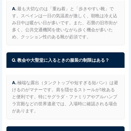
A.
最も大切なのは「重ね着」と「歩きやすい靴」で
す。スペインは一日の気温差が激しく、朝晩は冷え込
み日中は暖かい日が多いです。また、石畳の旧市街が
多く、公共交通機関を使いながら歩く機会が多いた
め、クッション性のある靴が必須です。
Q. 教会や大聖堂に入るときの服装の制限はある？
A.
極端な露出（タンクトップや短すぎる短パン）は避
けるのがマナーです。肩を隠せるストールが1枚ある
と便利です。特にサグラダ・ファミリアやアルハンブ
ラ宮殿などの世界遺産では、入場時に確認される場合
があります。