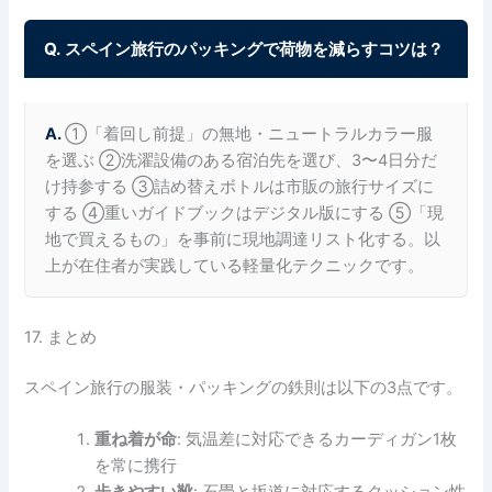
Q. スペイン旅行のパッキングで荷物を減らすコツは？
A.
①「着回し前提」の無地・ニュートラルカラー服
を選ぶ ②洗濯設備のある宿泊先を選び、3〜4日分だ
け持参する ③詰め替えボトルは市販の旅行サイズに
する ④重いガイドブックはデジタル版にする ⑤「現
地で買えるもの」を事前に現地調達リスト化する。以
上が在住者が実践している軽量化テクニックです。
17. まとめ
スペイン旅行の服装・パッキングの鉄則は以下の3点です。
重ね着が命
: 気温差に対応できるカーディガン1枚
を常に携行