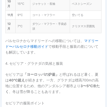
10
15℃
ジャケット・長袖
ベストシーズン
月
11月
9℃
コート・マフラー
空いてる
12
ダウン・マフラー・手袋必
7℃
クリスマス雰囲気
月
須
バルセロナからマドリードへの移動については、
マドリー
ド〜バルセロナ移動ガイド
で移動手段と服装の差について
も解説しています。
4. セビリア・グラナダの気候と服装
セビリアは
「ヨーロッパの炉釜」
と呼ばれるほど暑く、夏
は
40℃超え
が続きます。一方、グラナダは標高700mの高
地に位置するため、他のアンダルシア都市より
3〜5℃冷た
く
、冬は雪が降ることもあります。
セビリアの服装ポイント