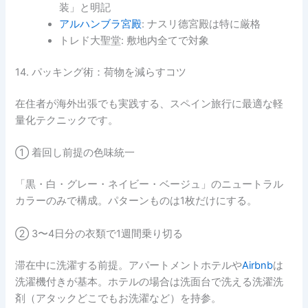
装」と明記
アルハンブラ宮殿
: ナスリ德宮殿は特に厳格
トレド大聖堂: 敷地内全てで対象
14. パッキング術：荷物を減らすコツ
在住者が海外出張でも実践する、スペイン旅行に最適な軽
量化テクニックです。
① 着回し前提の色味統一
「黒・白・グレー・ネイビー・ベージュ」のニュートラル
カラーのみで構成。パターンものは1枚だけにする。
② 3〜4日分の衣類で1週間乗り切る
滞在中に洗濯する前提。アパートメントホテルや
Airbnb
は
洗濯機付きが基本。ホテルの場合は洗面台で洗える洗濯洗
剤（アタックどこでもお洗濯など）を持参。