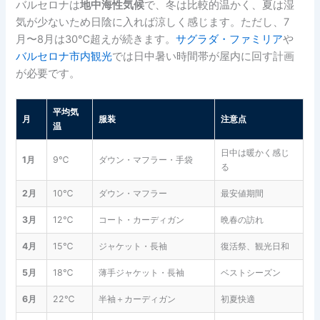
バルセロナは
地中海性気候
で、冬は比較的温かく、夏は湿
気が少ないため日陰に入れば涼しく感じます。ただし、7
月〜8月は30℃超えが続きます。
サグラダ・ファミリア
や
バルセロナ市内観光
では日中暑い時間帯が屋内に回す計画
が必要です。
平均気
月
服装
注意点
温
日中は暖かく感じ
1月
9℃
ダウン・マフラー・手袋
る
2月
10℃
ダウン・マフラー
最安値期間
3月
12℃
コート・カーディガン
晩春の訪れ
4月
15℃
ジャケット・長袖
復活祭、観光日和
5月
18℃
薄手ジャケット・長袖
ベストシーズン
6月
22℃
半袖＋カーディガン
初夏快適