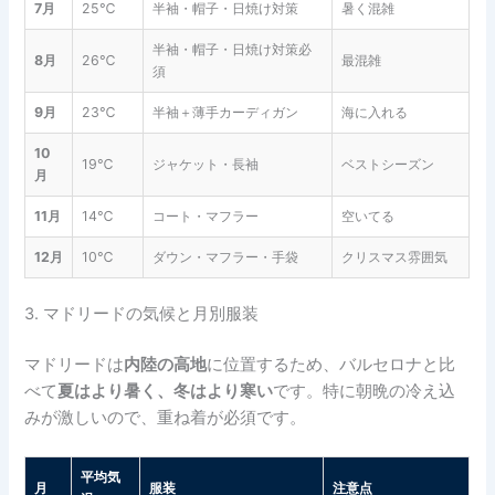
7月
25℃
半袖・帽子・日焼け対策
暑く混雑
半袖・帽子・日焼け対策必
8月
26℃
最混雑
須
9月
23℃
半袖＋薄手カーディガン
海に入れる
10
19℃
ジャケット・長袖
ベストシーズン
月
11月
14℃
コート・マフラー
空いてる
12月
10℃
ダウン・マフラー・手袋
クリスマス雰囲気
3. マドリードの気候と月別服装
マドリードは
内陸の高地
に位置するため、バルセロナと比
べて
夏はより暑く、冬はより寒い
です。特に朝晩の冷え込
みが激しいので、重ね着が必須です。
平均気
月
服装
注意点