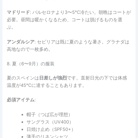
マドリード
: バルセロナより3〜5℃冷たい。朝晩はコートが
必要。昼間は暖かくなるため、コートは脱げるものを選
ぶ。
アンダルシア
: セビリアは既に夏のような暑さ。グラナダは
高地なので一枚多め。
8. 夏（6〜9月）の服装
夏のスペインは
日差しが強烈
です。直射日光の下では体感
温度が45℃に達することもあります。
必須アイテム
:
帽子（つば広が理想）
サングラス（UV400）
日焼け止め（SPF50+）
薄手のリネンシャツ