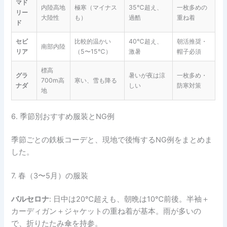
マド
内陸高地
極寒（マイナス
35℃超え、
一枚多めの
リー
大陸性
も）
過酷
重ね着
ド
セビ
比較的温かい
40℃超え、
朝活推奨・
南部内陸
リア
（5〜15℃）
激暑
帽子必須
標高
グラ
暑いが夜は涼
一枚多め・
700m高
寒い、雪も降る
ナダ
しい
防寒対策
地
6. 季節別おすすめ服装とNG例
季節ごとの鉄板コーデと、現地で後悔するNG例をまとめま
した。
7. 春（3〜5月）の服装
バルセロナ
: 日中は20℃超えも、朝晩は10℃前後。半袖＋
カーディガン＋ジャケットの重ね着が基本。雨が多いの
で、折りたたみ傘を持参。