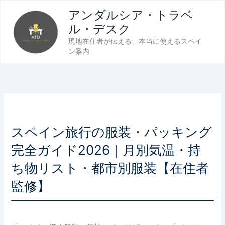
内
アンダルシア・トラベ
容
ル・デスク
を
現地在住者が伝える、本当に使えるスペイ
ス
ン案内
キ
ッ
プ
スペイン旅行の服装・パッキング
完全ガイド2026｜月別気温・持
ち物リスト・都市別服装【在住者
監修】