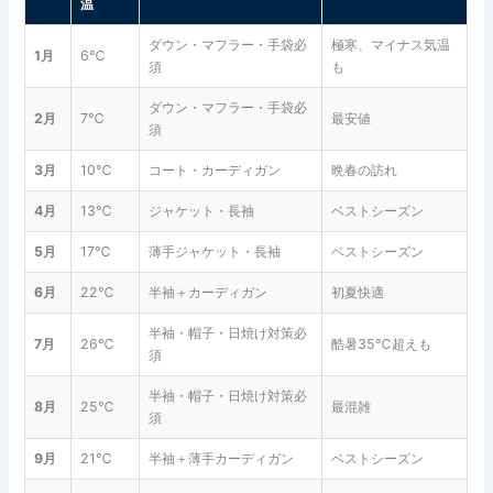
温
ダウン・マフラー・手袋必
極寒、マイナス気温
1月
6℃
須
も
ダウン・マフラー・手袋必
2月
7℃
最安値
須
3月
10℃
コート・カーディガン
晩春の訪れ
4月
13℃
ジャケット・長袖
ベストシーズン
5月
17℃
薄手ジャケット・長袖
ベストシーズン
6月
22℃
半袖＋カーディガン
初夏快適
半袖・帽子・日焼け対策必
7月
26℃
酷暑35℃超えも
須
半袖・帽子・日焼け対策必
8月
25℃
最混雑
須
9月
21℃
半袖＋薄手カーディガン
ベストシーズン