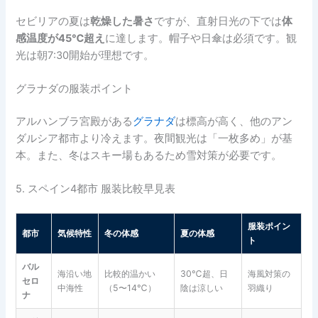
セビリアの夏は
乾燥した暑さ
ですが、直射日光の下では
体
感温度が45℃超え
に達します。帽子や日傘は必須です。観
光は朝7:30開始が理想です。
グラナダの服装ポイント
アルハンブラ宮殿がある
グラナダ
は標高が高く、他のアン
ダルシア都市より冷えます。夜間観光は「一枚多め」が基
本。また、冬はスキー場もあるため雪対策が必要です。
5. スペイン4都市 服装比較早見表
服装ポイン
都市
気候特性
冬の体感
夏の体感
ト
バル
海沿い地
比較的温かい
30℃超、日
海風対策の
セロ
中海性
（5〜14℃）
陰は涼しい
羽織り
ナ