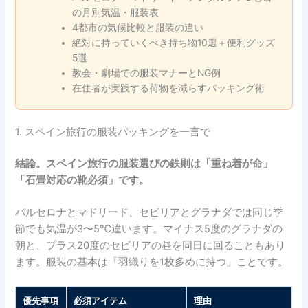
の月別気温・服装表
4都市の気候比較と服装の違い
絶対に持っていくべき持ち物10選＋便利グッズ
5選
教会・劇場での服装マナーとNG例
在住者が実践する荷物を減らすパッキング術
1. スペイン旅行の服装パッキングを一言で
結論。スペイン旅行の服装選びの鉄則は「重ね着が命」
「石畳対応の靴必須」です。
バルセロナとマドリード、セビリアとグラナダでは同じ季
節でも気温が3〜5℃違います。マイナス5度のグラナダの
朝と、プラス20度のセビリアの昼を同日に回ることもあり
ます。服装の基本は「羽織りを1枚多めに持つ」ことです。
優先事項
必須アイテム
理由