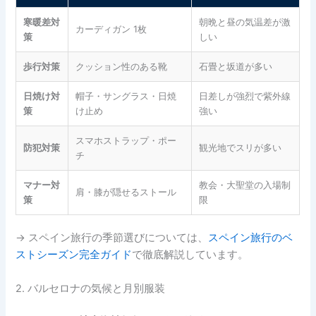
寒暖差対
朝晩と昼の気温差が激
カーディガン 1枚
策
しい
歩行対策
クッション性のある靴
石畳と坂道が多い
日焼け対
帽子・サングラス・日焼
日差しが強烈で紫外線
策
け止め
強い
スマホストラップ・ポー
防犯対策
観光地でスリが多い
チ
マナー対
教会・大聖堂の入場制
肩・膝が隠せるストール
策
限
→ スペイン旅行の季節選びについては、
スペイン旅行のベ
ストシーズン完全ガイド
で徹底解説しています。
2. バルセロナの気候と月別服装