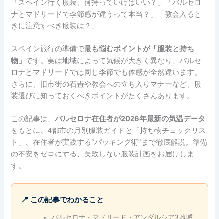
「スペイン行く服装、何持っていけばいい？」「バルセロ
ナとマドリードで季節感が違うって本当？」「教会入ると
きに注意すべき服装は？」
スペイン旅行の準備で
最も悩むポイントが「服装と持ち
物」
です。実は地域によって気候が大きく異なり、バルセ
ロナとマドリードでは同じ季節でも体感が全然違います。
さらに、旧市街の石畳や教会への立ち入りマナーなど、服
装選びに知っておくべきポイントがたくさんあります。
この記事は、
バルセロナ在住者が2026年最新の気温データ
をもとに、4都市の月別服装ガイドと「持ち物チェックリス
ト」、在住者が実践する“パッキング術”まで徹底解説。準備
の不安をゼロにする、失敗しない服装計画をお届けしま
す。
📍 この記事でわかること
バルセロナ・マドリード・アンダルシア3地域