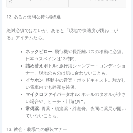
位
12. あると便利な持ち物5選
絶対必須ではないが、あると「現地で快適度が跳ね上が
る」アイテムたち。
ネックピロー
: 飛行機や長距離バスの移動に必須。
日本→スペインは13時間。
詰め替えボトル
: 旅行用シャンプー・コンディショ
ナー。現地のものは肌に合わないことも。
イヤホン
: 移動中の音楽・ポッドキャスト。騒がし
い電車内でも静寂を確保。
マイクロファイバータオル
: ホテルのタオルが小さ
い場合や、ビーチ・川遊びに。
常備薬
: 胃薬・頭痛薬・絆創膏。夜間に薬局が開い
ていないことも。
13. 教会・劇場での服装マナー