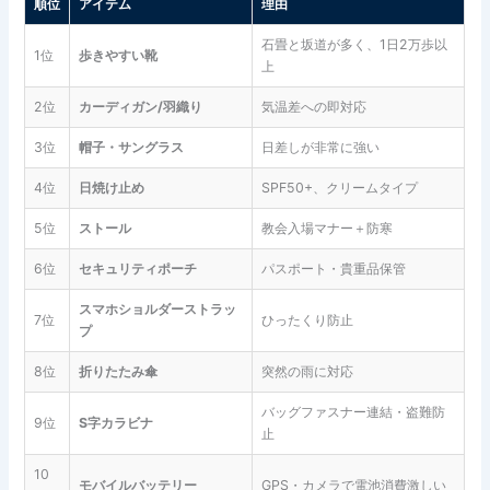
順位
アイテム
理由
石畳と坂道が多く、1日2万歩以
1位
歩きやすい靴
上
2位
カーディガン/羽織り
気温差への即対応
3位
帽子・サングラス
日差しが非常に強い
4位
日焼け止め
SPF50+、クリームタイプ
5位
ストール
教会入場マナー＋防寒
6位
セキュリティポーチ
パスポート・貴重品保管
スマホショルダーストラッ
7位
ひったくり防止
プ
8位
折りたたみ傘
突然の雨に対応
バッグファスナー連結・盗難防
9位
S字カラビナ
止
10
モバイルバッテリー
GPS・カメラで電池消費激しい