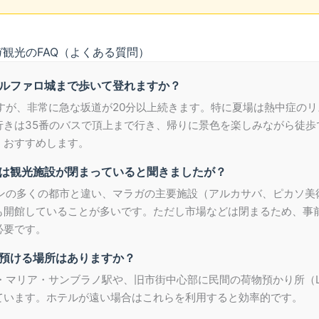
ガ観光のFAQ（よくある質問）
ブラルファロ城まで歩いて登れますか？
能ですが、非常に急な坂道が20分以上続きます。特に夏場は熱中症の
行きは35番のバスで頂上まで行き、帰りに景色を楽しみながら徒歩
くおすすめします。
曜日は観光施設が閉まっていると聞きましたが？
ペインの多くの都市と違い、マラガの主要施設（アルカサバ、ピカソ美
も開館していることが多いです。ただし市場などは閉まるため、事
必要です。
物を預ける場所はありますか？
ガ・マリア・サンブラノ駅や、旧市街中心部に民間の荷物預かり所（Lo
ています。ホテルが遠い場合はこれらを利用すると効率的です。