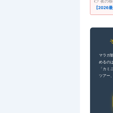
👉 夜
【202
マラガ
めるの
「カミ
ツアー