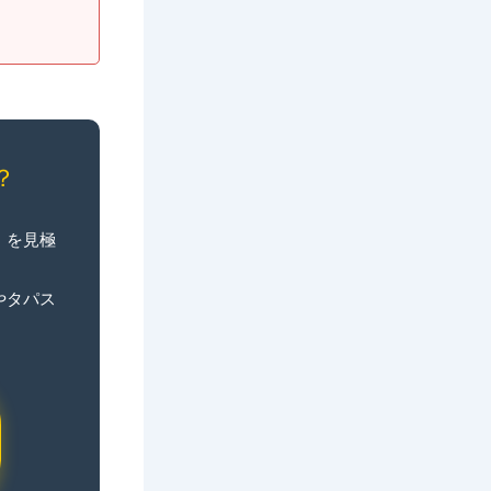
？
」
を見極
やタパス