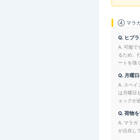
④ マラ
Q. ヒ
A. 可
るため、
ートを強
Q. 月
A. ス
は月曜日
ェックが
Q. 荷
A. マラ
が点在し