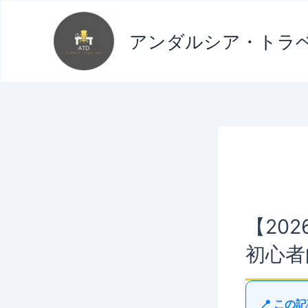
内
容
アンダルシア・トラ
を
ス
キ
ッ
プ
【20
初心者
📍 こ