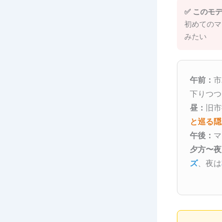
✅ このモ
初めてのマ
みたい
午前：
市
下りつつ
昼：
旧市
と巡る隠
午後：
マ
夕方〜夜
ズ
、夜は