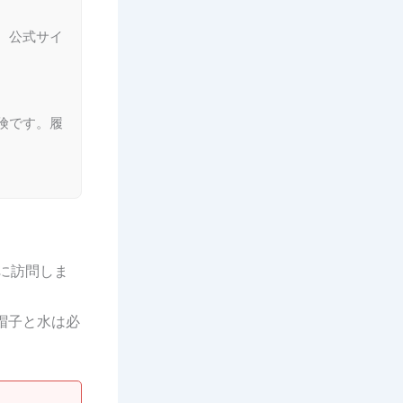
。公式サイ
険です。履
に訪問しま
帽子と水は必