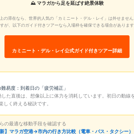
⛰ マラガから足を延ばす絶景体験
以上の滞在なら、世界的人気の「カミニート・デル・レイ」は外せません
すが、以下のガイド付きツアーなら入場枠を確保できる場合があります
カミニート・デル・レイ公式ガイド付きツアー詳細
の難易度：到着日の「疲労補正」
動した直後は、想像以上に体力を消耗しています。初日の動線
を楽しく終える秘訣です。
からの最適な移動手段を確認する
6最新】マラガ空港→市内の行き方比較（電車・バス・タクシー）