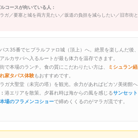
デルコースが向いている人：
ラガ／要塞と城を両方見たい／坂道の負担を減らしたい／旧市街
バス35番でヒブラルファロ城（頂上）へ。絶景を楽しんだ後
アルカサバへ入るルートが最も体力を温存できます。
街で本場のランチ。食の質にこだわりたい方は、
ミシュラン経
れ家タパス体験
もおすすめです。
ラガ大聖堂（未完の塔）を観光。余力があればピカソ美術館へ
：
港エリアを散策。夕暮れ時は海からの風を感じる
サンセット
本場のフラメンコショー
で締めくくるのがマラガ流です。