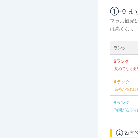
①-0 
マラガ観光
は高くなり
ランク
Sランク
(初めてなら必
Aランク
(余裕があれば)
Bランク
(時間がある場
② 効率