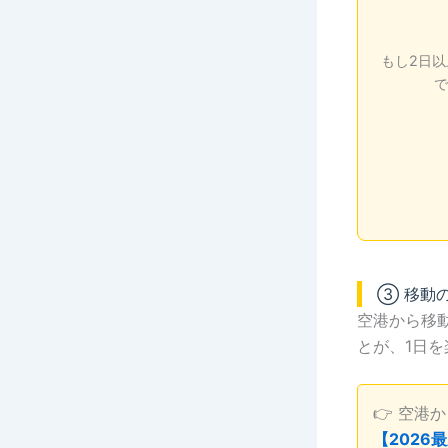
もし2日
で
③ 移動
空港から移
とが、1日
👉 空港
【202