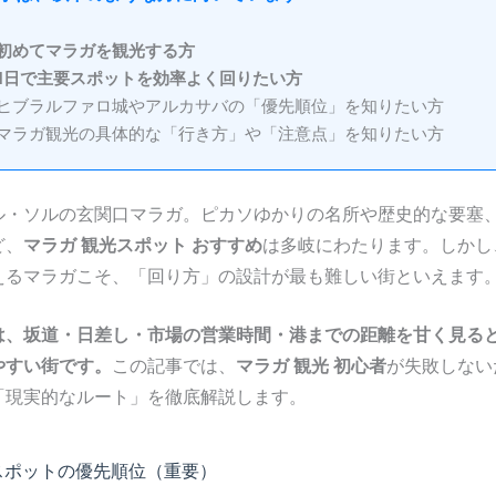
初めてマラガを観光する方
1日で主要スポットを効率よく回りたい方
ヒブラルファロ城やアルカサバの「優先順位」を知りたい方
マラガ観光の具体的な「行き方」や「注意点」を知りたい方
ル・ソルの玄関口マラガ。ピカソゆかりの名所や歴史的な要塞
ど、
マラガ 観光スポット おすすめ
は多岐にわたります。しかし
えるマラガこそ、「回り方」の設計が最も難しい街といえます
は、坂道・日差し・市場の営業時間・港までの距離を甘く見る
やすい街です。
この記事では、
マラガ 観光 初心者
が失敗しない
「現実的なルート」を徹底解説します。
スポットの優先順位（重要）