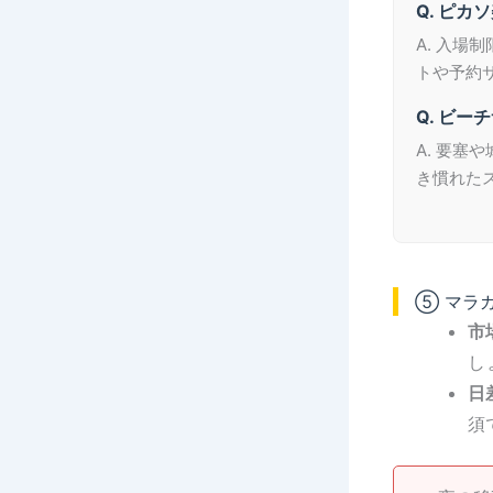
Q. ピ
A. 入
トや予約
Q. ビ
A. 要
き慣れた
⑤ マラ
市
し
日
須