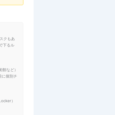
リスクもあ
で下るル
術館など）
前に個別チ
cker）