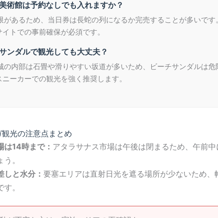
カソ美術館は予約なしでも入れますか？
場制限があるため、当日券は長蛇の列になるか完売することが多いです
サイトでの事前確保が必須です。
ーチサンダルで観光しても大丈夫？
塞や城の内部は石畳や滑りやすい坂道が多いため、ビーチサンダルは危
スニーカーでの観光を強く推奨します。
ガ観光の注意点まとめ
場は14時まで：
アタラサナス市場は午後は閉まるため、午前中
ょう。
差しと水分：
要塞エリアは直射日光を遮る場所が少ないため、
です。